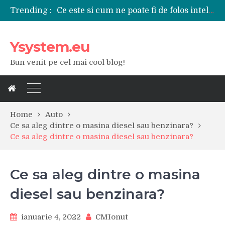
Trending :
Ce este si cum ne poate fi de folos inteligenta artificiala?
Tipuri de polizoare de care este nevoie intr-un atelier
Utilizarea diferitelor jucarii sexuale in viata de cuplu
Ysystem.eu
De ce poate fi riscant consumul de bauturi alcoolice?
Ce marca auto sa aleg dintre Mercedes, Audi si BMW?
Bun venit pe cel mai cool blog!
Merita sa aleg un gard din fier forjat pentru curtea casei?
Cele mai bune smartphone-uri lansate in anul 2024
Modul in care a evoluat tehnologia in ultimul secol
Ce scule si unelte sunt necesare intr-un service auto?
iPhone 16Pro Max sau Samsung Galaxy S24 Ultra?
Home
Auto
Ce sa aleg dintre o masina diesel sau benzinara?
Ce sa aleg dintre o masina diesel sau benzinara?
Ce sa aleg dintre o masina
diesel sau benzinara?
ianuarie 4, 2022
CMIonut