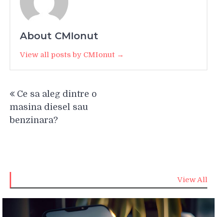
About CMIonut
View all posts by CMIonut →
Navigare
Ce sa aleg dintre o
în
masina diesel sau
articole
benzinara?
View All