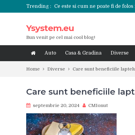
Trending :
Ce este si cum ne poate fi de folos 
Tipuri de polizoare de care este ne
Utilizarea diferitelor jucarii sexu
Ysystem.eu
De ce poate fi riscant consumul de
Ce marca auto sa aleg dintre Mer
Bun venit pe cel mai cool blog!
Merita sa aleg un gard din fier fo
Cele mai bune smartphone-uri lan
Modul in care a evoluat tehnologia
Auto
Casa & Gradina
Diverse
Ce scule si unelte sunt necesare i
iPhone 16Pro Max sau Samsung Ga
Home
Diverse
Care sunt beneficiile laptel
Care sunt beneficiile lapt
septembrie 20, 2024
CMIonut