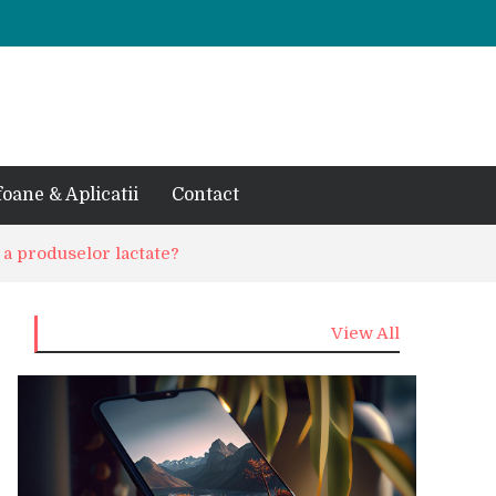
foane & Aplicatii
Contact
i a produselor lactate?
View All