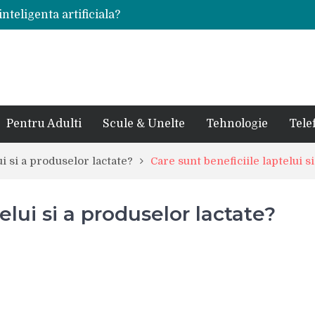
inteligenta artificiala?
voie intr-un atelier
ale in viata de cuplu
 bauturi alcoolice?
cedes, Audi si BMW?
rjat pentru curtea casei?
sate in anul 2024
 in ultimul secol
Pentru Adulti
Scule & Unelte
Tehnologie
Tele
ntr-un service auto?
laxy S24 Ultra?
ui si a produselor lactate?
Care sunt beneficiile laptelui s
elui si a produselor lactate?