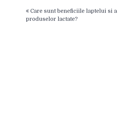
Navigare
Care sunt beneficiile laptelui si a
în
produselor lactate?
articole