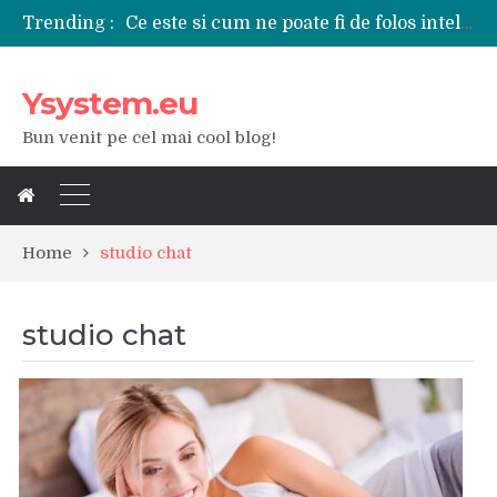
Ce este si cum ne poate fi de folos inteligenta artificiala?
Trending :
Tipuri de polizoare de care este nevoie intr-un atelier
Utilizarea diferitelor jucarii sexuale in viata de cuplu
De ce poate fi riscant consumul de bauturi alcoolice?
Ysystem.eu
Ce marca auto sa aleg dintre Mercedes, Audi si BMW?
Merita sa aleg un gard din fier forjat pentru curtea casei?
Bun venit pe cel mai cool blog!
Cele mai bune smartphone-uri lansate in anul 2024
Modul in care a evoluat tehnologia in ultimul secol
Ce scule si unelte sunt necesare intr-un service auto?
iPhone 16Pro Max sau Samsung Galaxy S24 Ultra?
Home
studio chat
studio chat