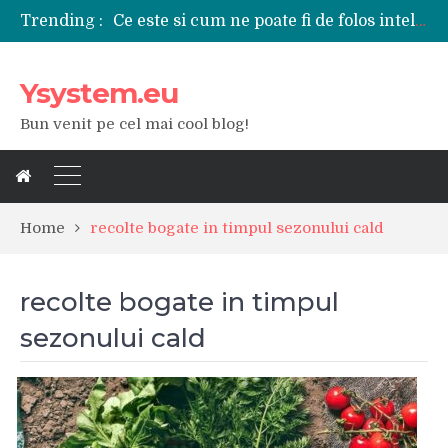
Trending :
Ce este si cum ne poate fi de folos inteligenta artificiala?
Tipuri de polizoare de care este nevoie intr-un atelier
Utilizarea diferitelor jucarii sexuale in viata de cuplu
Ysystem.eu
De ce poate fi riscant consumul de bauturi alcoolice?
Ce marca auto sa aleg dintre Mercedes, Audi si BMW?
Bun venit pe cel mai cool blog!
Merita sa aleg un gard din fier forjat pentru curtea casei?
Cele mai bune smartphone-uri lansate in anul 2024
Modul in care a evoluat tehnologia in ultimul secol
Ce scule si unelte sunt necesare intr-un service auto?
iPhone 16Pro Max sau Samsung Galaxy S24 Ultra?
Home
recolte bogate in timpul sezonului cald
recolte bogate in timpul
sezonului cald