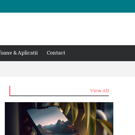
foane & Aplicatii
Contact
View All