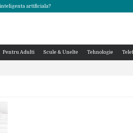
inteligenta artificiala?
voie intr-un atelier
ale in viata de cuplu
 bauturi alcoolice?
cedes, Audi si BMW?
rjat pentru curtea casei?
sate in anul 2024
 in ultimul secol
Pentru Adulti
Scule & Unelte
Tehnologie
Tele
ntr-un service auto?
laxy S24 Ultra?