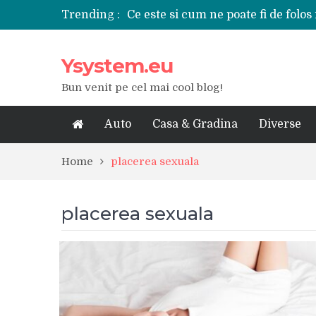
Trending :
Ce este si cum ne poate fi de folos 
Tipuri de polizoare de care este ne
Utilizarea diferitelor jucarii sexu
Ysystem.eu
De ce poate fi riscant consumul de
Ce marca auto sa aleg dintre Mer
Bun venit pe cel mai cool blog!
Merita sa aleg un gard din fier fo
Cele mai bune smartphone-uri lan
Modul in care a evoluat tehnologia
Auto
Casa & Gradina
Diverse
Ce scule si unelte sunt necesare i
iPhone 16Pro Max sau Samsung Ga
Home
placerea sexuala
placerea sexuala