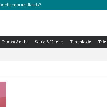
inteligenta artificiala?
voie intr-un atelier
ale in viata de cuplu
 bauturi alcoolice?
cedes, Audi si BMW?
rjat pentru curtea casei?
sate in anul 2024
 in ultimul secol
Pentru Adulti
Scule & Unelte
Tehnologie
Tele
ntr-un service auto?
laxy S24 Ultra?