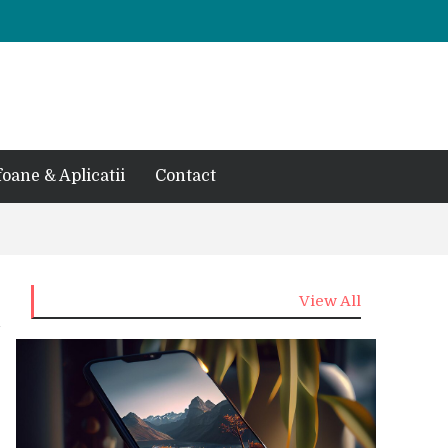
foane & Aplicatii
Contact
View All