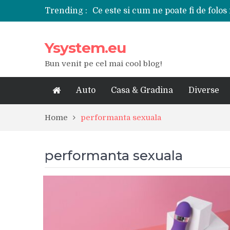
Trending :
Ce este si cum ne poate fi de folos 
Tipuri de polizoare de care este ne
Utilizarea diferitelor jucarii sexu
Ysystem.eu
De ce poate fi riscant consumul de
Ce marca auto sa aleg dintre Mer
Bun venit pe cel mai cool blog!
Merita sa aleg un gard din fier fo
Cele mai bune smartphone-uri lan
Modul in care a evoluat tehnologia
Auto
Casa & Gradina
Diverse
Ce scule si unelte sunt necesare i
iPhone 16Pro Max sau Samsung Ga
Home
performanta sexuala
performanta sexuala