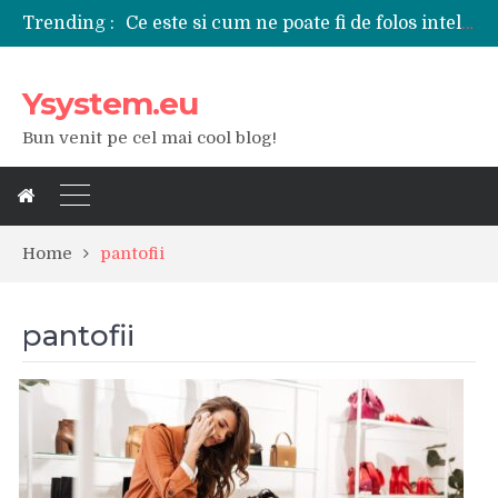
Ce este si cum ne poate fi de folos inteligenta artificiala?
Trending :
Tipuri de polizoare de care este nevoie intr-un atelier
Utilizarea diferitelor jucarii sexuale in viata de cuplu
De ce poate fi riscant consumul de bauturi alcoolice?
Ysystem.eu
Ce marca auto sa aleg dintre Mercedes, Audi si BMW?
Bun venit pe cel mai cool blog!
Merita sa aleg un gard din fier forjat pentru curtea casei?
Cele mai bune smartphone-uri lansate in anul 2024
Modul in care a evoluat tehnologia in ultimul secol
Ce scule si unelte sunt necesare intr-un service auto?
iPhone 16Pro Max sau Samsung Galaxy S24 Ultra?
Home
pantofii
pantofii