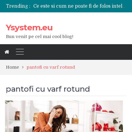
Ce este si cum ne poate fi de folos inteligenta artificiala?
Trending :
Tipuri de polizoare de care este nevoie intr-un atelier
Utilizarea diferitelor jucarii sexuale in viata de cuplu
De ce poate fi riscant consumul de bauturi alcoolice?
Ysystem.eu
Ce marca auto sa aleg dintre Mercedes, Audi si BMW?
Merita sa aleg un gard din fier forjat pentru curtea casei?
Bun venit pe cel mai cool blog!
Cele mai bune smartphone-uri lansate in anul 2024
Modul in care a evoluat tehnologia in ultimul secol
Ce scule si unelte sunt necesare intr-un service auto?
iPhone 16Pro Max sau Samsung Galaxy S24 Ultra?
Home
pantofi cu varf rotund
pantofi cu varf rotund