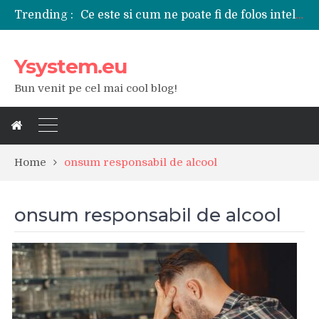
Ce este si cum ne poate fi de folos inteligenta artificiala?
Trending :
Tipuri de polizoare de care este nevoie intr-un atelier
Utilizarea diferitelor jucarii sexuale in viata de cuplu
Ysystem.eu
De ce poate fi riscant consumul de bauturi alcoolice?
Ce marca auto sa aleg dintre Mercedes, Audi si BMW?
Bun venit pe cel mai cool blog!
Merita sa aleg un gard din fier forjat pentru curtea casei?
Cele mai bune smartphone-uri lansate in anul 2024
Modul in care a evoluat tehnologia in ultimul secol
Ce scule si unelte sunt necesare intr-un service auto?
iPhone 16Pro Max sau Samsung Galaxy S24 Ultra?
Home
onsum responsabil de alcool
onsum responsabil de alcool