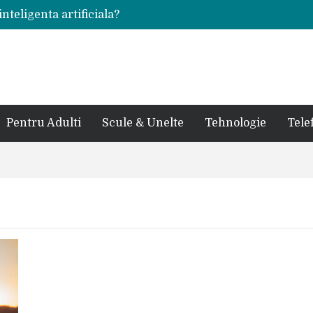
inteligenta artificiala?
voie intr-un atelier
ale in viata de cuplu
 bauturi alcoolice?
cedes, Audi si BMW?
rjat pentru curtea casei?
sate in anul 2024
 in ultimul secol
Pentru Adulti
Scule & Unelte
Tehnologie
Tele
ntr-un service auto?
laxy S24 Ultra?