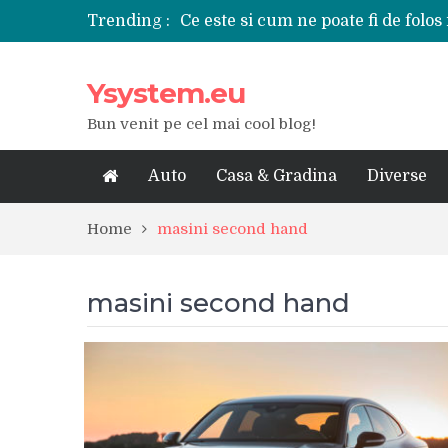
Trending :
Ce este si cum ne poate fi de folos 
Tipuri de polizoare de care este ne
Utilizarea diferitelor jucarii sexu
Ysystem.eu
De ce poate fi riscant consumul de
Ce marca auto sa aleg dintre Mer
Bun venit pe cel mai cool blog!
Merita sa aleg un gard din fier fo
Cele mai bune smartphone-uri lan
Modul in care a evoluat tehnologia
Auto
Casa & Gradina
Diverse
Ce scule si unelte sunt necesare i
iPhone 16Pro Max sau Samsung Ga
Home
masini second hand
masini second hand