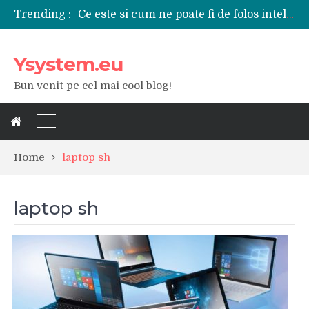
Trending :
Ce este si cum ne poate fi de folos inteligenta artificiala?
Tipuri de polizoare de care este nevoie intr-un atelier
Utilizarea diferitelor jucarii sexuale in viata de cuplu
Ysystem.eu
De ce poate fi riscant consumul de bauturi alcoolice?
Ce marca auto sa aleg dintre Mercedes, Audi si BMW?
Bun venit pe cel mai cool blog!
Merita sa aleg un gard din fier forjat pentru curtea casei?
Cele mai bune smartphone-uri lansate in anul 2024
Modul in care a evoluat tehnologia in ultimul secol
Ce scule si unelte sunt necesare intr-un service auto?
iPhone 16Pro Max sau Samsung Galaxy S24 Ultra?
Home
laptop sh
laptop sh