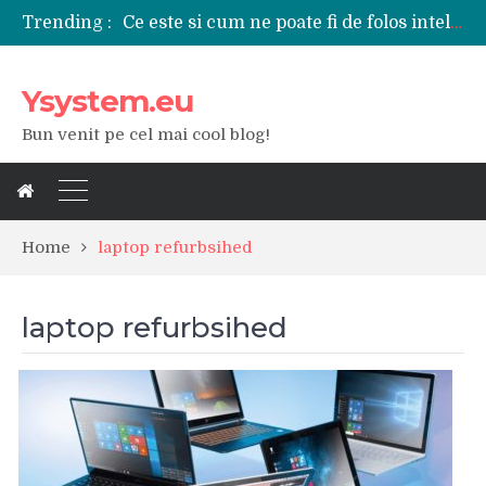
Trending :
Ce este si cum ne poate fi de folos inteligenta artificiala?
Tipuri de polizoare de care este nevoie intr-un atelier
Utilizarea diferitelor jucarii sexuale in viata de cuplu
Ysystem.eu
De ce poate fi riscant consumul de bauturi alcoolice?
Ce marca auto sa aleg dintre Mercedes, Audi si BMW?
Bun venit pe cel mai cool blog!
Merita sa aleg un gard din fier forjat pentru curtea casei?
Cele mai bune smartphone-uri lansate in anul 2024
Modul in care a evoluat tehnologia in ultimul secol
Ce scule si unelte sunt necesare intr-un service auto?
iPhone 16Pro Max sau Samsung Galaxy S24 Ultra?
Home
laptop refurbsihed
laptop refurbsihed