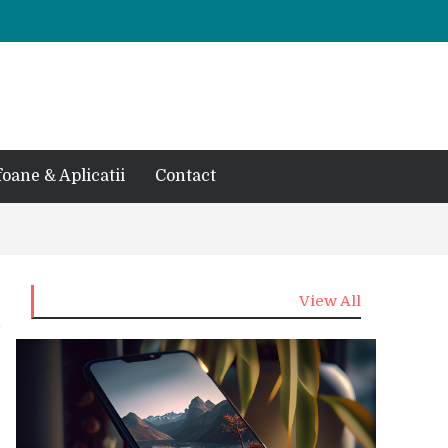
foane & Aplicatii
Contact
View All