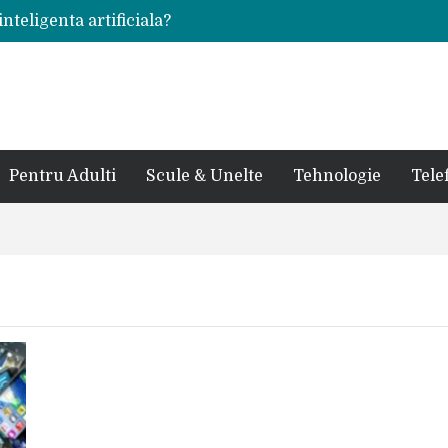
inteligenta artificiala?
voie intr-un atelier
ale in viata de cuplu
 bauturi alcoolice?
cedes, Audi si BMW?
rjat pentru curtea casei?
sate in anul 2024
 in ultimul secol
Pentru Adulti
Scule & Unelte
Tehnologie
Tele
ntr-un service auto?
laxy S24 Ultra?