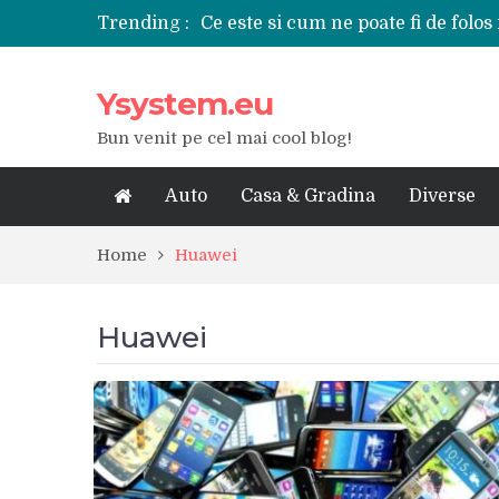
Trending :
Ce este si cum ne poate fi de folos 
Tipuri de polizoare de care este ne
Utilizarea diferitelor jucarii sexu
Ysystem.eu
De ce poate fi riscant consumul de
Ce marca auto sa aleg dintre Mer
Bun venit pe cel mai cool blog!
Merita sa aleg un gard din fier fo
Cele mai bune smartphone-uri lan
Modul in care a evoluat tehnologia
Auto
Casa & Gradina
Diverse
Ce scule si unelte sunt necesare i
iPhone 16Pro Max sau Samsung Ga
Home
Huawei
Huawei