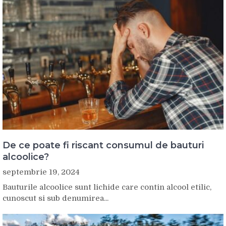
De ce poate fi riscant consumul de bauturi
alcoolice?
septembrie 19, 2024
Bauturile alcoolice sunt lichide care contin alcool etilic,
cunoscut si sub denumirea...