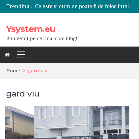
Trending :
Ce este si cum ne poate fi de folos inteligenta artificiala?
Tipuri de polizoare de care este nevoie intr-un atelier
Utilizarea diferitelor jucarii sexuale in viata de cuplu
Ysystem.eu
De ce poate fi riscant consumul de bauturi alcoolice?
Ce marca auto sa aleg dintre Mercedes, Audi si BMW?
Bun venit pe cel mai cool blog!
Merita sa aleg un gard din fier forjat pentru curtea casei?
Cele mai bune smartphone-uri lansate in anul 2024
Modul in care a evoluat tehnologia in ultimul secol
Ce scule si unelte sunt necesare intr-un service auto?
iPhone 16Pro Max sau Samsung Galaxy S24 Ultra?
Home
gard viu
gard viu