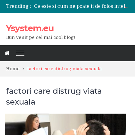
Trending :
Ce este si cum ne poate fi de folos inteligenta artificiala?
Tipuri de polizoare de care este nevoie intr-un atelier
Utilizarea diferitelor jucarii sexuale in viata de cuplu
Ysystem.eu
De ce poate fi riscant consumul de bauturi alcoolice?
Ce marca auto sa aleg dintre Mercedes, Audi si BMW?
Bun venit pe cel mai cool blog!
Merita sa aleg un gard din fier forjat pentru curtea casei?
Cele mai bune smartphone-uri lansate in anul 2024
Modul in care a evoluat tehnologia in ultimul secol
Ce scule si unelte sunt necesare intr-un service auto?
iPhone 16Pro Max sau Samsung Galaxy S24 Ultra?
Home
factori care distrug viata sexuala
factori care distrug viata
sexuala