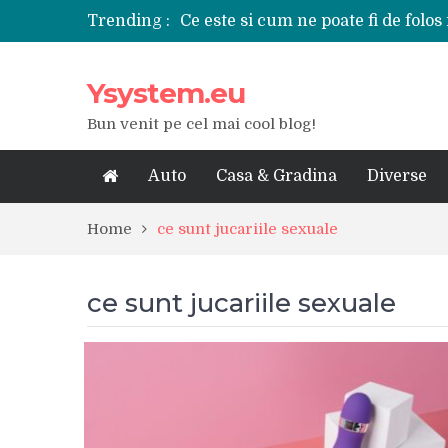
Trending :
Ce este si cum ne poate fi de folos 
Tipuri de polizoare de care este ne
Utilizarea diferitelor jucarii sexu
Ysystem.eu
De ce poate fi riscant consumul de
Ce marca auto sa aleg dintre Mer
Bun venit pe cel mai cool blog!
Merita sa aleg un gard din fier fo
Cele mai bune smartphone-uri lan
Modul in care a evoluat tehnologia
Auto
Casa & Gradina
Diverse
Ce scule si unelte sunt necesare i
iPhone 16Pro Max sau Samsung Ga
Home
ce sunt jucariile sexuale
ce sunt jucariile sexuale