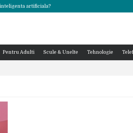
inteligenta artificiala?
voie intr-un atelier
ale in viata de cuplu
 bauturi alcoolice?
cedes, Audi si BMW?
rjat pentru curtea casei?
sate in anul 2024
 in ultimul secol
Pentru Adulti
Scule & Unelte
Tehnologie
Tele
ntr-un service auto?
laxy S24 Ultra?