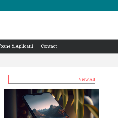
foane & Aplicatii
Contact
View All