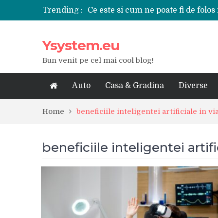
Trending :
Ce este si cum ne poate fi de folos 
Tipuri de polizoare de care este ne
Utilizarea diferitelor jucarii sexu
Ysystem.eu
De ce poate fi riscant consumul de
Ce marca auto sa aleg dintre Mer
Bun venit pe cel mai cool blog!
Merita sa aleg un gard din fier fo
Cele mai bune smartphone-uri lan
Modul in care a evoluat tehnologia
Auto
Casa & Gradina
Diverse
Ce scule si unelte sunt necesare i
iPhone 16Pro Max sau Samsung Ga
Home
beneficiile inteligentei artificiale in vi
beneficiile inteligentei artifi