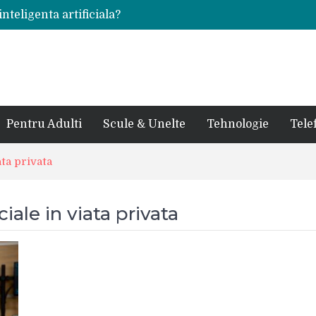
inteligenta artificiala?
voie intr-un atelier
ale in viata de cuplu
 bauturi alcoolice?
cedes, Audi si BMW?
rjat pentru curtea casei?
sate in anul 2024
 in ultimul secol
Pentru Adulti
Scule & Unelte
Tehnologie
Tele
ntr-un service auto?
laxy S24 Ultra?
ata privata
ciale in viata privata