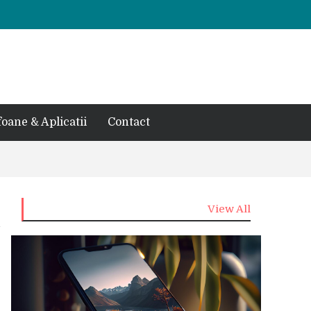
foane & Aplicatii
Contact
View All