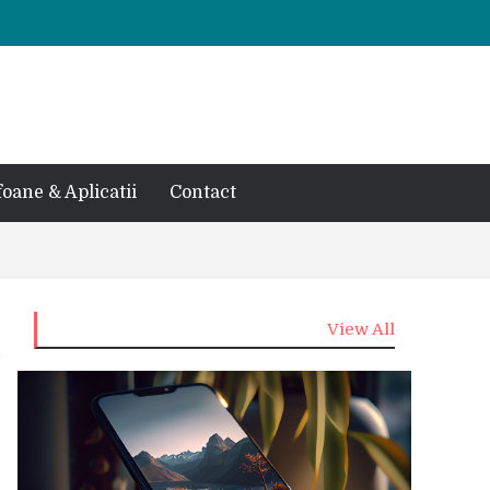
foane & Aplicatii
Contact
View All