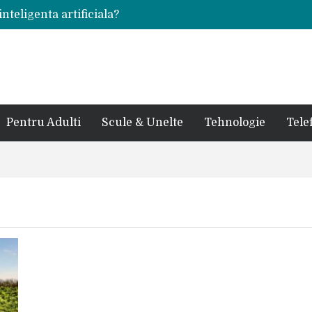
inteligenta artificiala?
voie intr-un atelier
ale in viata de cuplu
 bauturi alcoolice?
cedes, Audi si BMW?
rjat pentru curtea casei?
sate in anul 2024
 in ultimul secol
Pentru Adulti
Scule & Unelte
Tehnologie
Tele
ntr-un service auto?
laxy S24 Ultra?