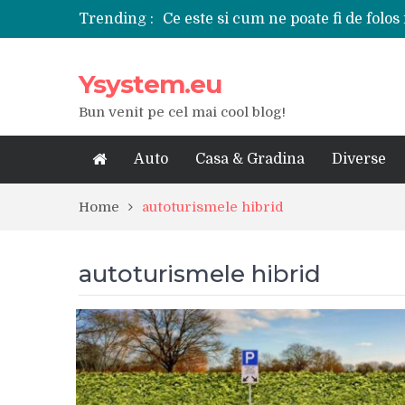
Trending :
Ce este si cum ne poate fi de folos 
Tipuri de polizoare de care este ne
Utilizarea diferitelor jucarii sexu
Ysystem.eu
De ce poate fi riscant consumul de
Ce marca auto sa aleg dintre Mer
Bun venit pe cel mai cool blog!
Merita sa aleg un gard din fier fo
Cele mai bune smartphone-uri lan
Modul in care a evoluat tehnologia
Auto
Casa & Gradina
Diverse
Ce scule si unelte sunt necesare i
iPhone 16Pro Max sau Samsung Ga
Home
autoturismele hibrid
autoturismele hibrid