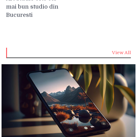
articole
mai bun studio din
Bucuresti
View All