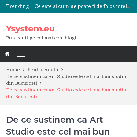
Ce este si cum ne poate fi de folos inteligenta artificiala?
Trending :
Tipuri de polizoare de care este nevoie intr-un atelier
Utilizarea diferitelor jucarii sexuale in viata de cuplu
De ce poate fi riscant consumul de bauturi alcoolice?
Ysystem.eu
Ce marca auto sa aleg dintre Mercedes, Audi si BMW?
Bun venit pe cel mai cool blog!
Merita sa aleg un gard din fier forjat pentru curtea casei?
Cele mai bune smartphone-uri lansate in anul 2024
Modul in care a evoluat tehnologia in ultimul secol
Ce scule si unelte sunt necesare intr-un service auto?
iPhone 16Pro Max sau Samsung Galaxy S24 Ultra?
Home
Pentru Adulti
De ce sustinem ca Art Studio este cel mai bun studio
din Bucuresti
De ce sustinem ca Art Studio este cel mai bun studio
din Bucuresti
De ce sustinem ca Art
Studio este cel mai bun