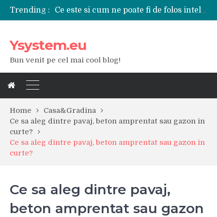
Trending :
Ce este si cum ne poate fi de folos inteligenta artificiala?
Tipuri de polizoare de care este nevoie intr-un atelier
Utilizarea diferitelor jucarii sexuale in viata de cuplu
Ysystem.eu
De ce poate fi riscant consumul de bauturi alcoolice?
Ce marca auto sa aleg dintre Mercedes, Audi si BMW?
Bun venit pe cel mai cool blog!
Merita sa aleg un gard din fier forjat pentru curtea casei?
Cele mai bune smartphone-uri lansate in anul 2024
Modul in care a evoluat tehnologia in ultimul secol
Ce scule si unelte sunt necesare intr-un service auto?
iPhone 16Pro Max sau Samsung Galaxy S24 Ultra?
Home
Casa&Gradina
Ce sa aleg dintre pavaj, beton amprentat sau gazon in
curte?
Ce sa aleg dintre pavaj, beton amprentat sau gazon in
curte?
Ce sa aleg dintre pavaj,
beton amprentat sau gazon