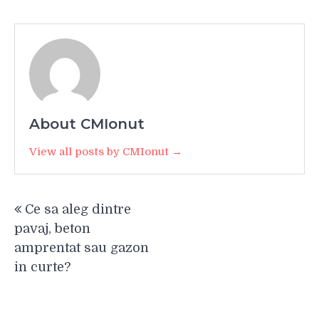
About CMIonut
View all posts by CMIonut →
Navigare
Ce sa aleg dintre
în
pavaj, beton
articole
amprentat sau gazon
in curte?