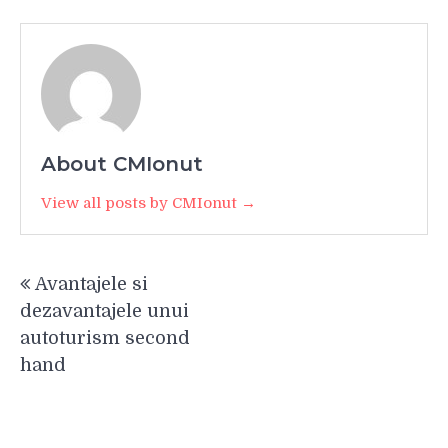
About CMIonut
View all posts by CMIonut →
Navigare
Avantajele si
în
dezavantajele unui
articole
autoturism second
hand