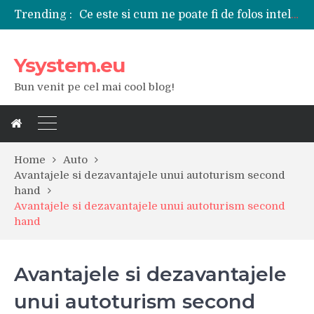
Ce este si cum ne poate fi de folos inteligenta artificiala?
Trending :
Tipuri de polizoare de care este nevoie intr-un atelier
Utilizarea diferitelor jucarii sexuale in viata de cuplu
De ce poate fi riscant consumul de bauturi alcoolice?
Ysystem.eu
Ce marca auto sa aleg dintre Mercedes, Audi si BMW?
Merita sa aleg un gard din fier forjat pentru curtea casei?
Bun venit pe cel mai cool blog!
Cele mai bune smartphone-uri lansate in anul 2024
Modul in care a evoluat tehnologia in ultimul secol
Ce scule si unelte sunt necesare intr-un service auto?
iPhone 16Pro Max sau Samsung Galaxy S24 Ultra?
Home
Auto
Avantajele si dezavantajele unui autoturism second
hand
Avantajele si dezavantajele unui autoturism second
hand
Avantajele si dezavantajele
unui autoturism second